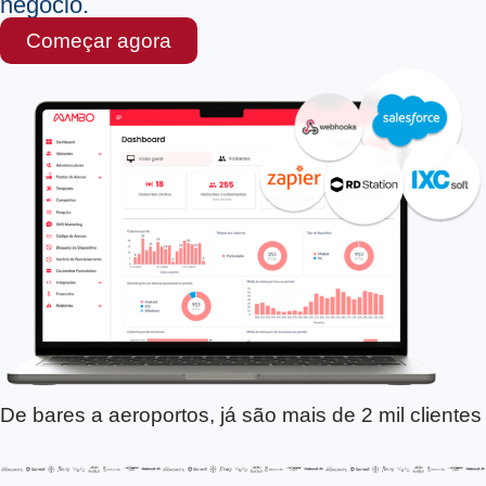
negócio.
Começar agora
De bares a aeroportos, já são mais de 2 mil clientes