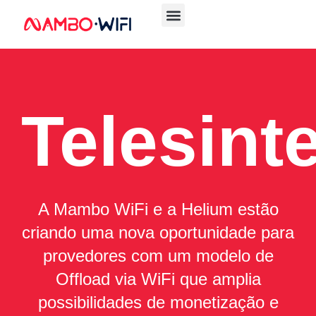
Telesint
A Mambo WiFi e a Helium estão
criando uma nova oportunidade para
provedores com um modelo de
Offload via WiFi que amplia
possibilidades de monetização e