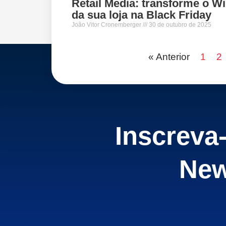
Retail Media: transforme o Wi
da sua loja na Black Friday
João Vitor Cronemberger
30 de outubro de 2025
« Anterior
1
2
Inscreva
New