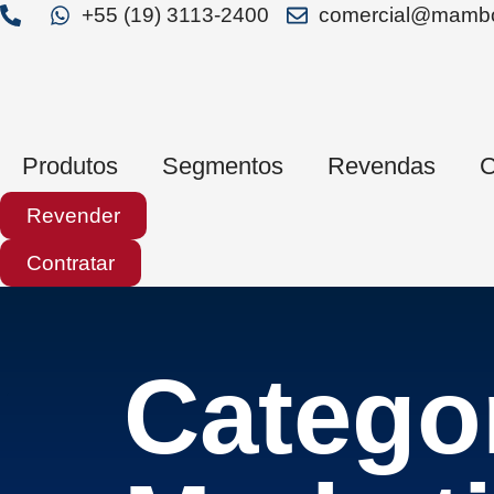
+55 (19) 3113-2400
comercial@mambo
Produtos
Segmentos
Revendas
C
Revender
Contratar
Categor