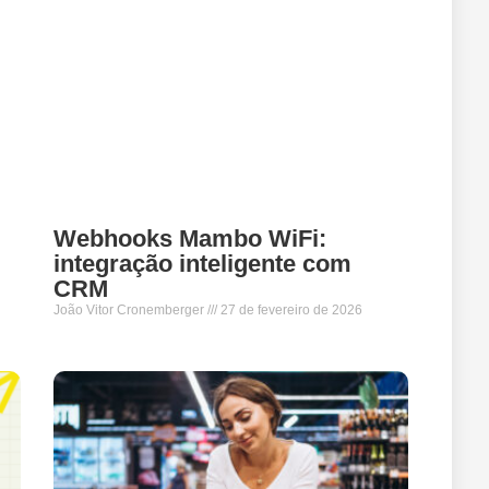
:
Webhooks Mambo WiFi:
integração inteligente com
CRM
João Vitor Cronemberger
27 de fevereiro de 2026