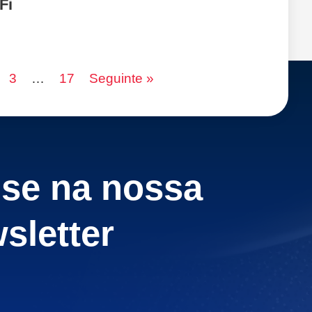
Fi
3
…
17
Seguinte »
-se na nossa
sletter