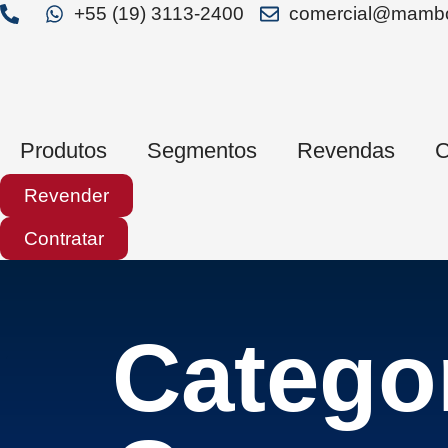
+55 (19) 3113-2400
comercial@mambo
Produtos
Segmentos
Revendas
C
Revender
Contratar
Categor