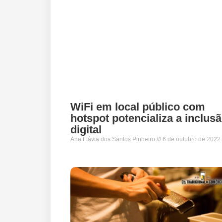
WiFi em local público com
hotspot potencializa a inclus
digital
Ana Flávia dos Santos Pinheiro
6 de outubro de 2022