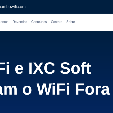
ambowifi.com
entos
Revendas
Conteúdos
Contato
Sobre
 e IXC Soft
m o WiFi Fora