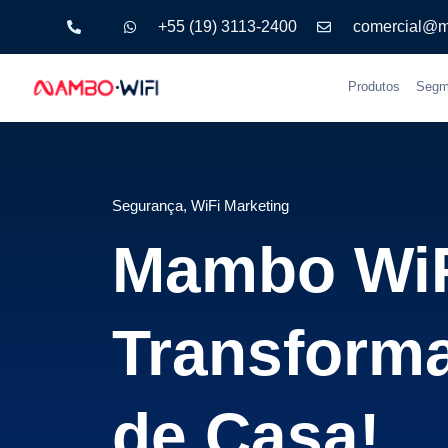
+55 (19) 3113-2400
comercial@m
Produtos
Segm
Segurança
,
WiFi Marketing
Mambo WiFi
Transforma
de Casa!