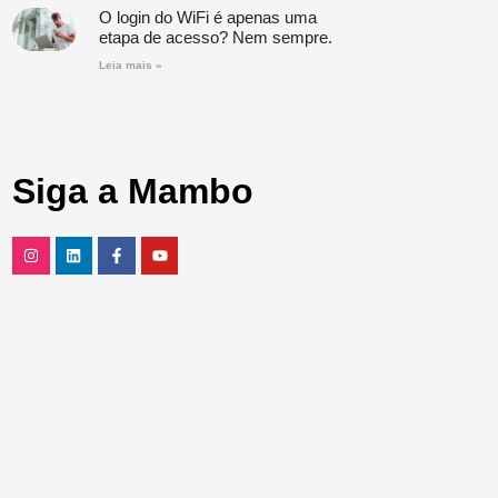
O login do WiFi é apenas uma
etapa de acesso? Nem sempre.
Leia mais »
Siga a Mambo