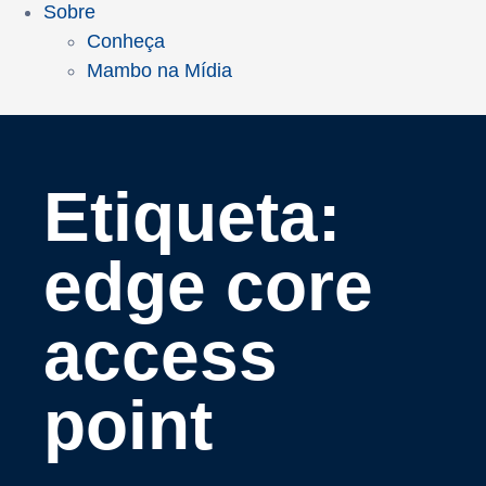
Sobre
Conheça
Mambo na Mídia
Etiqueta:
edge core
access
point