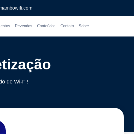
mambowifi.com
entos
Revendas
Conteúdos
Contato
Sobre
etização
do de Wi-Fi!