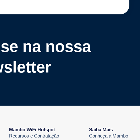
-se na nossa
sletter
Mambo WiFi Hotspot
Saiba Mais
Recursos e Contratação
Conheça a Mambo