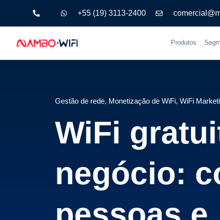
+55 (19) 3113-2400
comercial@m
Produtos
Segm
Gestão de rede
,
Monetização de WiFi
,
WiFi Market
WiFi gratu
negócio: 
pessoas e