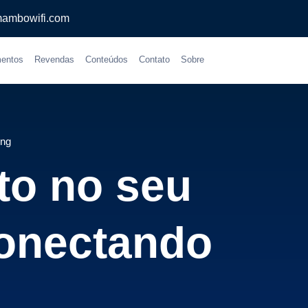
ambowifi.com
entos
Revendas
Conteúdos
Contato
Sobre
ing
ito no seu
conectando