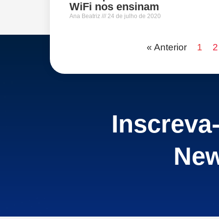
WiFi nos ensinam
Ana Beatriz
24 de julho de 2020
« Anterior
1
2
Inscreva
New