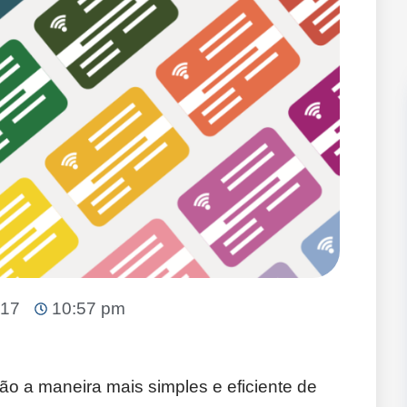
017
10:57 pm
 a maneira mais simples e eficiente de