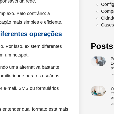
sponsável da rede.
Confi
Compa
mplexo. Pelo contrário: a
Cidad
cação mais simples e eficiente.
Cases
diferentes operações
Posts
. Por isso, existem diferentes
em um hotspot.
Po
t
endo uma alternativa bastante
p
Le
amiliaridade para os usuários.
 e-mail, SMS ou formulários
W
c
p
Le
 entender qual formato está mais