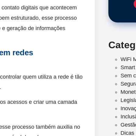
contato digitais que acontecem
 bem estruturado, esse processo
de e geração de informações
Categ
 em redes
WiFi 
Smart 
Sem c
ntrolar quem utiliza a rede é tão
Segur
.
Monet
Legis
 os acessos e criar uma camada
Inova
Inclus
Gestã
 esse processo também auxilia no
Dicas