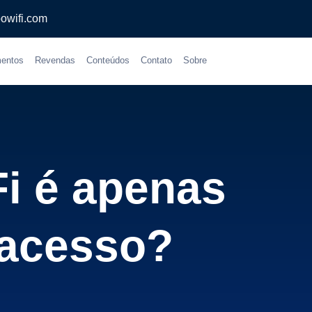
owifi.com
entos
Revendas
Conteúdos
Contato
Sobre
Fi é apenas
 acesso?