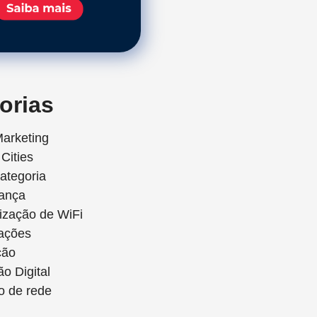
orias
Marketing
Cities
ategoria
ança
ização de WiFi
lações
ção
ão Digital
o de rede