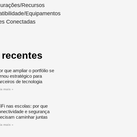
gurações/Recursos
tibilidade/Equipamentos
es Conectadas
 recentes
r que ampliar o portfólio se
ornou estratégico para
arceiros de tecnologia
ia mais »
iFi nas escolas: por que
onectividade e segurança
recisam caminhar juntas
ia mais »