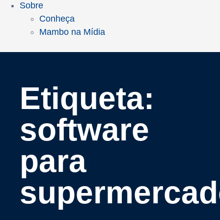
Sobre
Conheça
Mambo na Mídia
Etiqueta:
software
para
supermercad