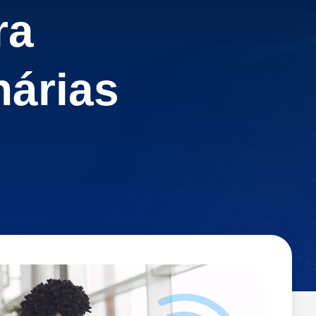
ra
nárias